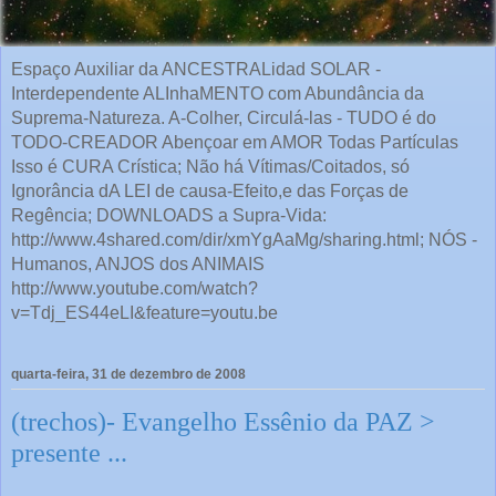
Espaço Auxiliar da ANCESTRALidad SOLAR -
Interdependente ALInhaMENTO com Abundância da
Suprema-Natureza. A-Colher, Circulá-las - TUDO é do
TODO-CREADOR Abençoar em AMOR Todas Partículas
Isso é CURA Crística; Não há Vítimas/Coitados, só
Ignorância dA LEI de causa-Efeito,e das Forças de
Regência; DOWNLOADS a Supra-Vida:
http://www.4shared.com/dir/xmYgAaMg/sharing.html; NÓS -
Humanos, ANJOS dos ANIMAIS
http://www.youtube.com/watch?
v=Tdj_ES44eLI&feature=youtu.be
quarta-feira, 31 de dezembro de 2008
(trechos)- Evangelho Essênio da PAZ >
presente ...